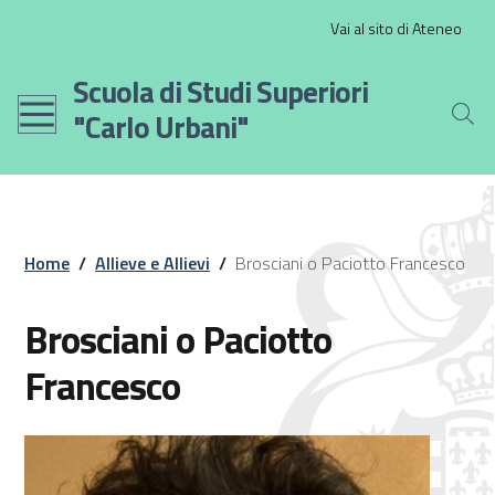
Salta
Slim
Vai al sito di Ateneo
al
contenuto
Scuola di Studi Superiori
principale
"Carlo Urbani"
Home
/
Allieve e Allievi
/
Brosciani o Paciotto Francesco
Brosciani o Paciotto
Francesco