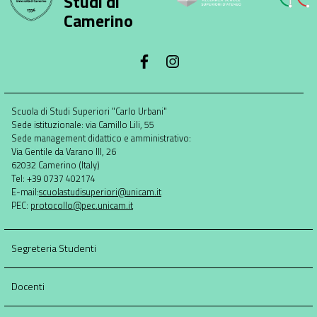
Studi di
Camerino
Footer
Scuola di Studi Superiori "Carlo Urbani"
menu
Sede istituzionale: via Camillo Lili, 55
full
Sede management didattico e amministrativo:
Via Gentile da Varano III, 26
62032 Camerino (Italy)
Tel: +39 0737 402174
E-mail:
scuolastudisuperiori@unicam.it
PEC:
protocollo@pec.unicam.it
Segreteria Studenti
Docenti